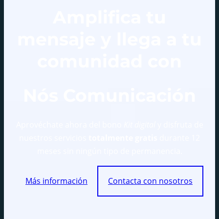
Amplifica tu
mensaje y llega a tu
comunidad con
Nós Comunicación
Aprovéchate ahora del bono
Kit digital
y disfruta de
nuestros servicios
totalmente gratis
durante 12
meses sin ningún tipo de permanencia.
Más información
Contacta con nosotros