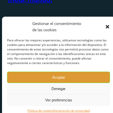
Gestionar el consentimiento
de las cookies
Para ofrecer las mejores experiencias, utilizamos tecnologías como las
Search for an article
cookies para almacenar y/o acceder a la información del dispositivo. El
consentimiento de estas tecnologías nos permitirá procesar datos como
el comportamiento de navegación o las identificaciones únicas en este
sitio. No consentir o retirar el consentimiento, puede afectar
Search
negativamente a ciertas características y funciones.
Search
Aceptar
Denegar
Ver preferencias
Facebook
Instagram
LinkedIn
Política de cookies
Declaración de privacidad