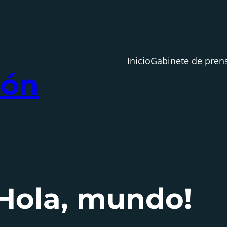
Inicio
Gabinete de pren
ión
¡Hola, mundo!